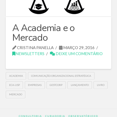
A Academia e o
Mercado
CRISTINA PANELLA
MARÇO 29, 2016
NEWSLETTERS
DEIXE UM COMENTÁRIO
ACADEMIA
COMUNICAÇÃO ORGANIZACIONAL ESTRATÉGICA
ECA-USP
EMPRESAS
GESTCORP
LANÇAMENTO
LIVRO
MERCADO
CONSULTORIA
CURADORIA
OBSERVATÓRIO3D