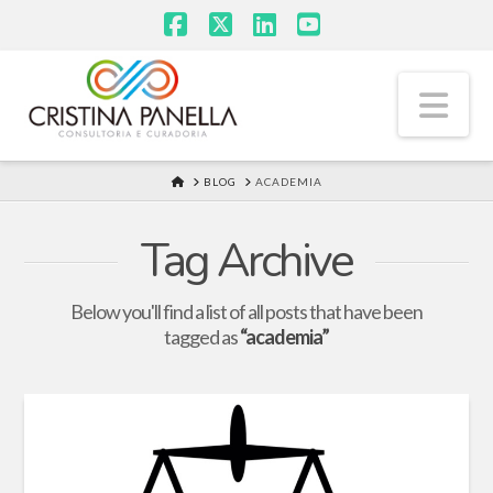
Facebook
X
LinkedIn
YouTube
Na
HOME
BLOG
ACADEMIA
Tag Archive
Below you'll find a list of all posts that have been
tagged as
“academia”