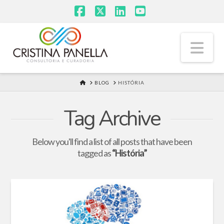
Facebook
X
LinkedIn
YouTube
Na
HOME
BLOG
HISTÓRIA
Tag Archive
Below you'll find a list of all posts that have been
tagged as
“História”