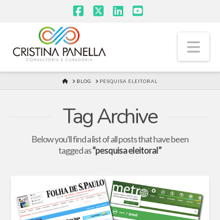
Facebook
X
LinkedIn
YouTube
Na
HOME
BLOG
PESQUISA ELEITORAL
Tag Archive
Below you'll find a list of all posts that have been
tagged as
“pesquisa eleitoral”