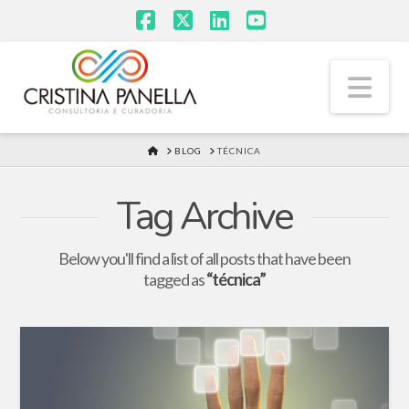
Facebook
X
LinkedIn
YouTube
Na
HOME
BLOG
TÉCNICA
Tag Archive
Below you'll find a list of all posts that have been
tagged as
“técnica”