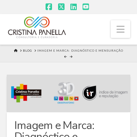
Facebook
X
LinkedIn
YouTube
Na
HOME
BLOG
IMAGEM E MARCA: DIAGNÓSTICO E MENSURAÇÃO
Imagem e Marca:
Diagnóstico e