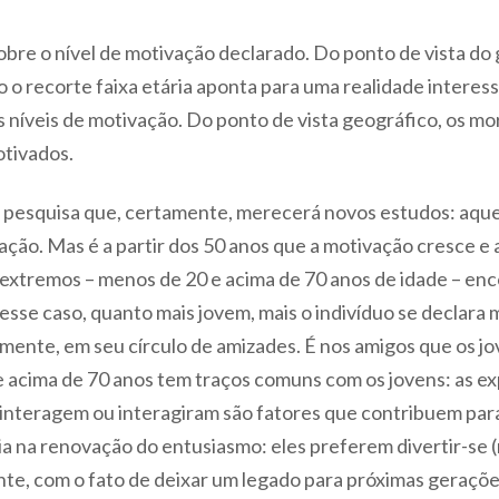
sobre o nível de motivação declarado. Do ponto de vista d
o recorte faixa etária aponta para uma realidade interess
 níveis de motivação. Do ponto de vista geográfico, os mo
tivados.
a pesquisa que, certamente, merecerá novos estudos: aque
ação. Mas é a partir dos 50 anos que a motivação cresce e 
s extremos – menos de 20 e acima de 70 anos de idade – en
sse caso, quanto mais jovem, mais o indivíduo se declara 
amente, em seu círculo de amizades. É nos amigos que os 
 acima de 70 anos tem traços comuns com os jovens: as ex
interagem ou interagiram são fatores que contribuem par
 na renovação do entusiasmo: eles preferem divertir-se (n
nte, com o fato de deixar um legado para próximas geraçõe