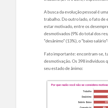
A busca da evolução pessoal é um
trabalho. Do outro lado, o fato d
estar motivado, entre os desempre
desmotivados (9% do total dos res
“desânimo” (13%), o “baixo salári
Fato importante: encontram-se, ta
desmotivação. Os 398 indivíduos q
seu estado de ânimo: