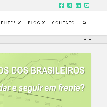
Facebook
X
LinkedIn
YouTub
IENTES
BLOG
CONTATO