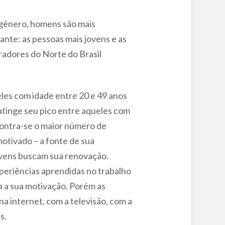
o gênero, homens são mais
ante: as pessoas mais jovens e as
radores do Norte do Brasil
les com idade entre 20 e 49 anos
atinge seu pico entre aqueles com
contra-se o maior número de
motivado – a fonte de sua
jovens buscam sua renovação.
periências aprendidas no trabalho
a a sua motivação. Porém as
a internet, com a televisão, com a
s.