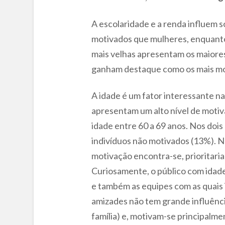
A escolaridade e a renda influem 
motivados que mulheres, enquanto 
mais velhas apresentam os maiores
ganham destaque como os mais mo
A idade é um fator interessante n
apresentam um alto nível de motiv
idade entre 60 a 69 anos. Nos doi
indivíduos não motivados (13%). Ne
motivação encontra-se, prioritari
Curiosamente, o público com idade
e também as equipes com as quais 
amizades não tem grande influência
família) e, motivam-se principalme