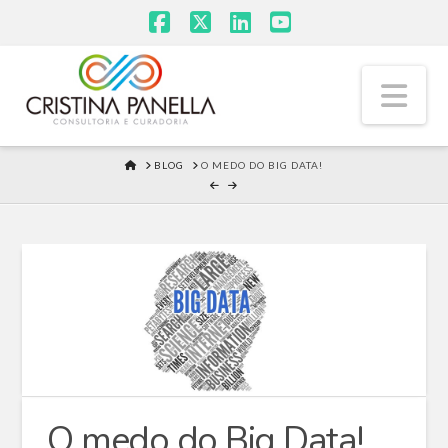
Facebook
X
LinkedIn
YouTube
Na
HOME
BLOG
O MEDO DO BIG DATA!
O medo do Big Data!