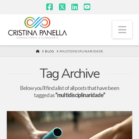
Facebook
X
LinkedIn
YouTube
Na
HOME
BLOG
MULTIDISCIPLINARIDADE
Tag Archive
Below you'll find a list of all posts that have been
tagged as
“multidisciplinaridade”