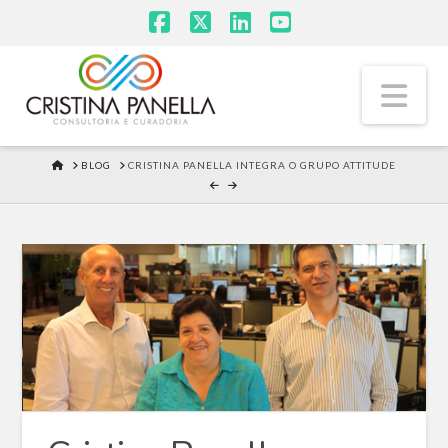
Facebook
X
LinkedIn
YouTube
Na
HOME
BLOG
CRISTINA PANELLA INTEGRA O GRUPO ATTITUDE